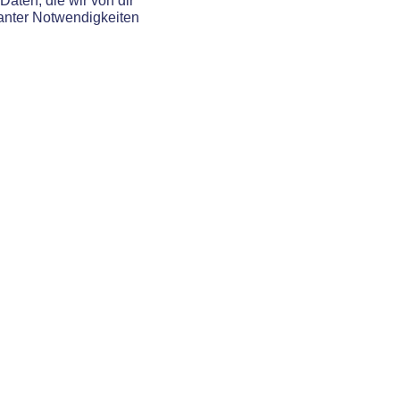
Daten, die wir von dir
evanter Notwendigkeiten